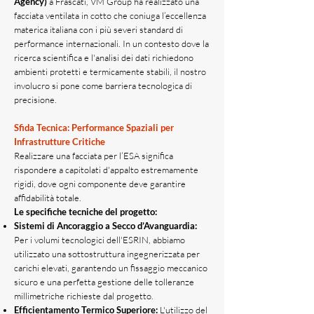
Agency)
a Frascati, VM Group ha realizzato una
facciata ventilata in cotto che coniuga l’eccellenza
materica italiana con i più severi standard di
performance internazionali. In un contesto dove la
ricerca scientifica e l'analisi dei dati richiedono
ambienti protetti e termicamente stabili, il nostro
involucro si pone come barriera tecnologica di
precisione.
Sfida Tecnica: Performance Spaziali per
Infrastrutture Critiche
Realizzare una facciata per l’ESA significa
rispondere a capitolati d'appalto estremamente
rigidi, dove ogni componente deve garantire
affidabilità totale.
Le specifiche tecniche del progetto:
Sistemi di Ancoraggio a Secco d’Avanguardia:
Per i volumi tecnologici dell'ESRIN, abbiamo
utilizzato una sottostruttura ingegnerizzata per
carichi elevati, garantendo un fissaggio meccanico
sicuro e una perfetta gestione delle tolleranze
millimetriche richieste dal progetto.
Efficientamento Termico Superiore:
L'utilizzo del