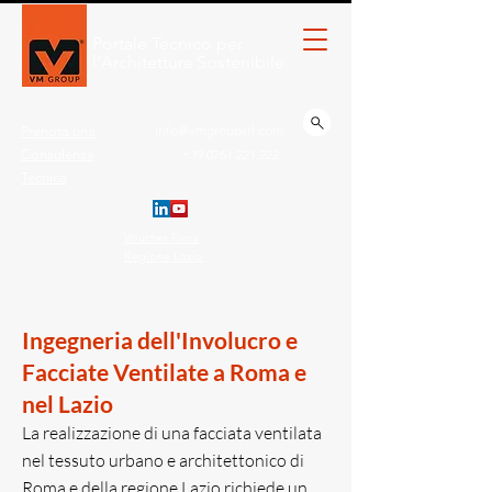
Portale Tecnico per
l’Architettura Sostenibile
info@vmgroupsrl.com
Prenota una
Consulenza
+39 0761 221.222
Tecnica
Voucher Fiera
Regione Lazio
Ingegneria dell'Involucro e
Facciate Ventilate a Roma e
nel Lazio
La realizzazione di una facciata ventilata
nel tessuto urbano e architettonico di
Roma e della regione Lazio richiede un