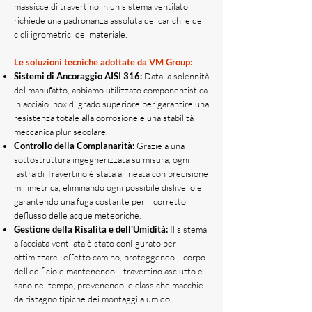
massicce di travertino in un sistema ventilato
richiede una padronanza assoluta dei carichi e dei
cicli igrometrici del materiale.
Le soluzioni tecniche adottate da VM Group:
Sistemi di Ancoraggio AISI 316:
Data la solennità
del manufatto, abbiamo utilizzato componentistica
in acciaio inox di grado superiore per garantire una
resistenza totale alla corrosione e una stabilità
meccanica plurisecolare.
Controllo della Complanarità:
Grazie a una
sottostruttura ingegnerizzata su misura, ogni
lastra di Travertino è stata allineata con precisione
millimetrica, eliminando ogni possibile dislivello e
garantendo una fuga costante per il corretto
deflusso delle acque meteoriche.
Gestione della Risalita e dell'Umidità:
Il sistema
a facciata ventilata è stato configurato per
ottimizzare l'effetto camino, proteggendo il corpo
dell'edificio e mantenendo il travertino asciutto e
sano nel tempo, prevenendo le classiche macchie
da ristagno tipiche dei montaggi a umido.