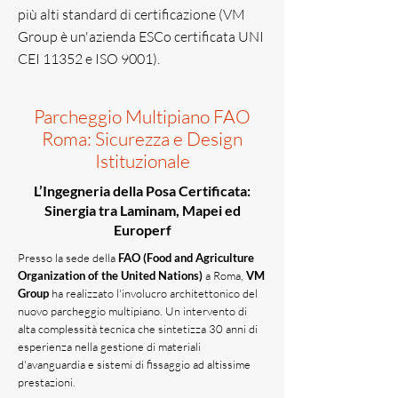
più alti standard di certificazione (VM
Group è un'azienda ESCo certificata UNI
CEI 11352 e ISO 9001).
Parcheggio Multipiano FAO
Roma: Sicurezza e Design
Istituzionale
L’Ingegneria della Posa Certificata:
Sinergia tra Laminam, Mapei ed
Europerf
Presso la sede della
FAO (Food and Agriculture
Organization of the United Nations)
a Roma,
VM
Group
ha realizzato l'involucro architettonico del
nuovo parcheggio multipiano. Un intervento di
alta complessità tecnica che sintetizza 30 anni di
esperienza nella gestione di materiali
d'avanguardia e sistemi di fissaggio ad altissime
prestazioni.