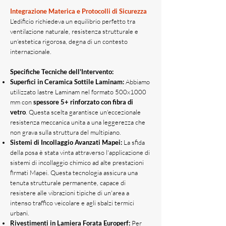
Integrazione Materica e Protocolli di Sicurezza
L'edificio richiedeva un equilibrio perfetto tra
ventilazione naturale, resistenza strutturale e
un'estetica rigorosa, degna di un contesto
internazionale.
Specifiche Tecniche dell'Intervento:
Superfici in Ceramica Sottile Laminam:
Abbiamo
utilizzato lastre Laminam nel formato 500x1000
mm con
spessore 5+ rinforzato con fibra di
vetro
. Questa scelta garantisce un'eccezionale
resistenza meccanica unita a una leggerezza che
non grava sulla struttura del multipiano.
Sistemi di Incollaggio Avanzati Mapei:
La sfida
della posa è stata vinta attraverso l'applicazione di
sistemi di incollaggio chimico ad alte prestazioni
firmati Mapei. Questa tecnologia assicura una
tenuta strutturale permanente, capace di
resistere alle vibrazioni tipiche di un'area a
intenso traffico veicolare e agli sbalzi termici
urbani.
Rivestimenti in Lamiera Forata Europerf:
Per