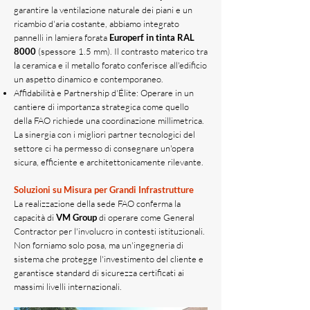
garantire la ventilazione naturale dei piani e un
ricambio d'aria costante, abbiamo integrato
pannelli in lamiera forata
Europerf in tinta RAL
8000
(spessore 1.5 mm). Il contrasto materico tra
la ceramica e il metallo forato conferisce all'edificio
un aspetto dinamico e contemporaneo.
Affidabilità e Partnership d'Élite: Operare in un
cantiere di importanza strategica come quello
della FAO richiede una coordinazione millimetrica.
La sinergia con i migliori partner tecnologici del
settore ci ha permesso di consegnare un'opera
sicura, efficiente e architettonicamente rilevante.
Soluzioni su Misura per Grandi Infrastrutture
La realizzazione della sede FAO conferma la
capacità di
VM
Group
di operare come General
Contractor per l'involucro in contesti istituzionali.
Non forniamo solo posa, ma un'ingegneria di
sistema che protegge l'investimento del cliente e
garantisce standard di sicurezza certificati ai
massimi livelli internazionali.