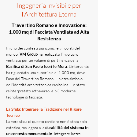
Ingegneria Invisibile per
l'Architettura Eterna
Travertino Romano e Innovazione:
1.000 mq di Facciata Ventilata ad Alta
Resistenza
In uno dei contesti più iconici e vincolati del
mondo,
VM Group
ha realizzato l’involucro
ventilato per un volume di pertinenza della
Basilica di San Paolo fuori le Mura
. L'intervento
ha riguardato una superficie di 1.000 mq, dove
l'uso del Travertino Romano — pietra simbolo
dell'identità architettonica capitolina — è stato
reinterpretato attraverso le più moderne
tecnologie di facciata.
La Sfida: Integrare la Tradizione nel Rigore
Tecnico
La vera sfida di questo cantiere non è stata solo
estetica, ma legata alla
durabilità del sistema in
un contesto monumentale
. Integrare lastre