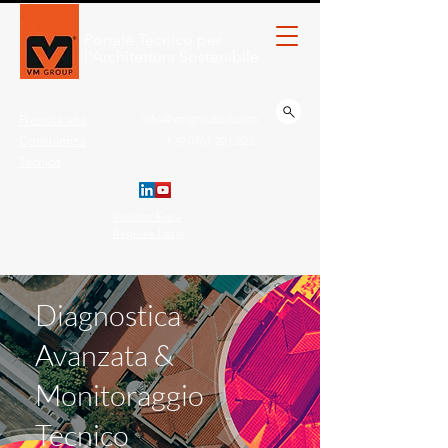
Portale Tecnico per
l’Architettura Sostenibile
info@vmgroupsrl.com
Prenota una
Consulenza
+39 0761 221.222
Tecnica
Voucher Fiera
Regione Lazio
Diagnostica
Avanzata &
Monitoraggio
Tecnico