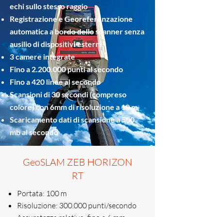
echi sullo stesso raggio
Registrazione e Georeferenzazione
automatica a bordo dello scanner senza
ausilio di dispositivi esterni
3 camere integrate
Fino a
2.200.000
punti al secondo
Fino a 420 linee al secondo
Scansioni di 30 secondi (compreso
colore) con 6mm di risoluzione a 10 m
Scaricamento dati di scansione a 500
mb al secondo
GeoSLAM ZEB HORIZON
RT
Portata: 100 m
Risoluzione: 300.000 punti/secondo