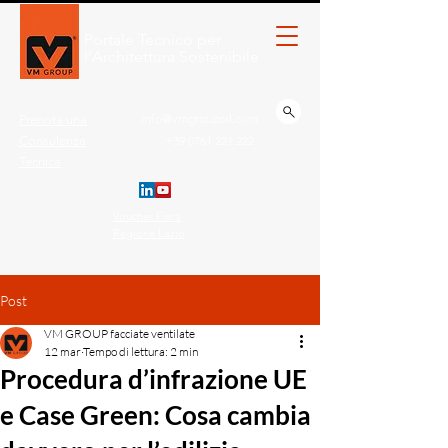
Portale Tecnico per
l’Architettura Sostenibile
info@vmgroupsrl.com
Prenota una
Consulenza
+39 0761 221.222
Tecnica
Voucher Fiera
Regione Lazio
Post
VM GROUP facciate ventilate
12 mar
Tempo di lettura: 2 min
Procedura d’infrazione UE
e Case Green: Cosa cambia