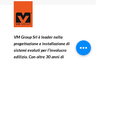
VM Group Srl è leader nella
progettazione e installazione di
sistemi evoluti per l’involucro
edilizio. Con oltre 30 anni di
esperienza, l’azienda è specializzata
in facciate ventilate multimateriche
(HPL, Fibrocemento, Ceramica,
Metalli) e soluzioni ad alte
prestazioni termiche e di sicurezza
antincendio (Classe A1). Partner dei
principali brand internazionali
(Equitone, Trespa, Laminam), VM
Group opera su scala nazionale nei
settori Sanitario, Scolastico, Retail e
Residenziale di pregio.